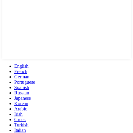
English
French
German
Portuguese
Spanish
Russian
Japanese
Korean
Arabic
Irish
Greek
Turkish
Italian