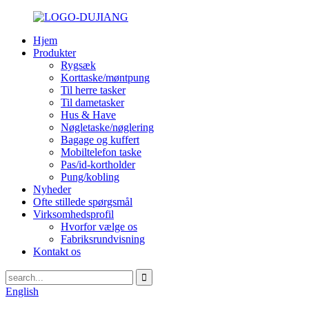
Hjem
Produkter
Rygsæk
Korttaske/møntpung
Til herre tasker
Til dametasker
Hus & Have
Nøgletaske/nøglering
Bagage og kuffert
Mobiltelefon taske
Pas/id-kortholder
Pung/kobling
Nyheder
Ofte stillede spørgsmål
Virksomhedsprofil
Hvorfor vælge os
Fabriksrundvisning
Kontakt os
English