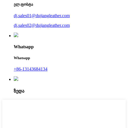
ელ.ფოსტა
dj.sales01@dujiangleather.com
dj.sales02@dujiangleather.com
Whatsapp
Whatsapp
+86-13143684134
ზედა