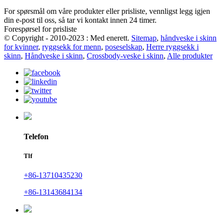
For spørsmål om våre produkter eller prisliste, vennligst legg igjen
din e-post til oss, så tar vi kontakt innen 24 timer.
Forespørsel for prisliste
© Copyright - 2010-2023 : Med enerett.
Sitemap
,
håndveske i skinn
for kvinner
,
ryggsekk for menn
,
poseselskap
,
Herre ryggsekk i
skinn
,
Håndveske i skinn
,
Crossbody-veske i skinn
,
Alle produkter
Telefon
Tlf
+86-13710435230
+86-13143684134