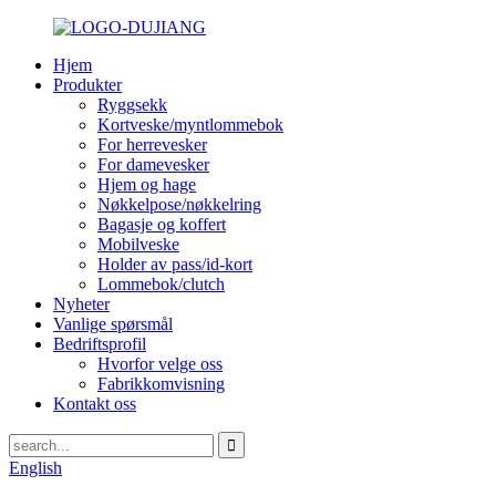
Hjem
Produkter
Ryggsekk
Kortveske/myntlommebok
For herrevesker
For damevesker
Hjem og hage
Nøkkelpose/nøkkelring
Bagasje og koffert
Mobilveske
Holder av pass/id-kort
Lommebok/clutch
Nyheter
Vanlige spørsmål
Bedriftsprofil
Hvorfor velge oss
Fabrikkomvisning
Kontakt oss
English