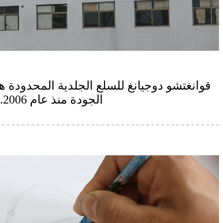
قوانغتشو دوجيانغ للسلع الجلدية المحدودة هي
الجودة منذ عام 2006. لدينا خمسة خطوط إنتاج بقدرة إنتاجية شهرية تبلغ 2-5 مليون قطعة.