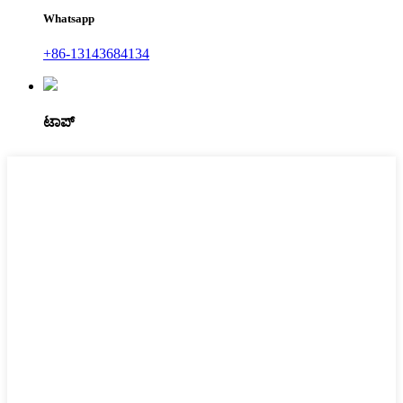
Whatsapp
+86-13143684134
ಟಾಪ್