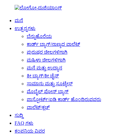
ಮನೆ
ಉತ್ಪನ್ನಗಳು
ಬೆನ್ನುಹೊರೆಯ
ಕಾರ್ಡ್ ಬ್ಯಾಗ್/ನಾಣ್ಯದ ವಾಲೆಟ್
ಪುರುಷರ ಚೀಲಗಳಿಗಾಗಿ
ಮಹಿಳಾ ಚೀಲಗಳಿಗಾಗಿ
ಮನೆ ಮತ್ತು ಉದ್ಯಾನ
ಕೀ ಬ್ಯಾಗ್/ಕೀ ಚೈನ್
ಸಾಮಾನು ಮತ್ತು ಸೂಟ್ಕೇಸ್
ಮೊಬೈಲ್ ಫೋನ್ ಬ್ಯಾಗ್
ಪಾಸ್ಪೋರ್ಟ್/ಐಡಿ ಕಾರ್ಡ್ ಹೊಂದಿರುವವರು
ವಾಲೆಟ್/ಕ್ಲಚ್
ಸುದ್ದಿ
FAQ ಗಳು
ಕಂಪನಿಯ ವಿವರ