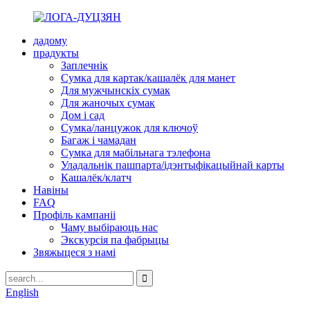
дадому
прадукты
Заплечнік
Сумка для картак/кашалёк для манет
Для мужчынскіх сумак
Для жаночых сумак
Дом і сад
Сумка/ланцужок для ключоў
Багаж і чамадан
Сумка для мабільнага тэлефона
Уладальнік пашпарта/ідэнтыфікацыйнай карты
Кашалёк/клатч
Навіны
FAQ
Профіль кампаніі
Чаму выбіраюць нас
Экскурсія па фабрыцы
Звяжыцеся з намі
English