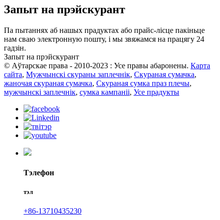
Запыт на прэйскурант
Па пытаннях аб нашых прадуктах або прайс-лісце пакіньце
нам сваю электронную пошту, і мы звяжамся на працягу 24
гадзін.
Запыт на прэйскурант
© Аўтарскае права - 2010-2023 : Усе правы абаронены.
Карта
сайта
,
Мужчынскі скураны заплечнік
,
Скураная сумачка
,
жаночая скураная сумачка
,
Скураная сумка праз плечы
,
мужчынскі заплечнік
,
сумка кампаніі
,
Усе прадукты
Тэлефон
тэл
+86-13710435230