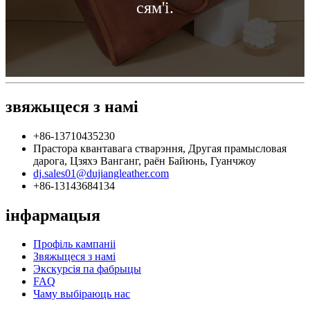
сям'і.
звяжыцеся з намі
+86-13710435230
Прастора квантавага стварэння, Другая прамысловая
дарога, Цзяхэ Ванганг, раён Байюнь, Гуанчжоу
dj.sales01@dujiangleather.com
+86-13143684134
інфармацыя
Профіль кампаніі
Звяжыцеся з намі
Экскурсія па фабрыцы
FAQ
Чаму выбіраюць нас