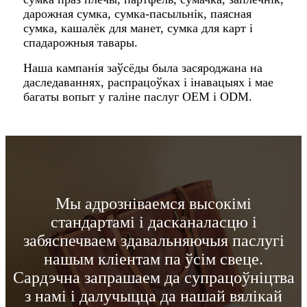
дарожная сумка, сумка-пасыльнік, паясная
сумка, кашалёк для манет, сумка для карт і
спадарожныя тавары.
Наша кампанія заўсёды была засяроджана на
даследаваннях, распрацоўках і інавацыях і мае
багаты вопыт у галіне паслуг OEM і ODM.
Мы адрозніваемся высокімі
стандартамі і дасканаласцю і
забяспечваем здавальняючыя паслугі
нашым кліентам па ўсім свеце.
Сардэчна запрашаем да супрацоўніцтва
з намі і далучыцца да нашай вялікай