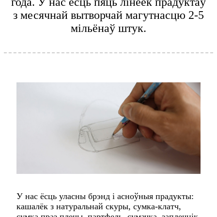
года. У нас ёсць пяць лінеек прадуктаў
з месячнай вытворчай магутнасцю 2-5
мільёнаў штук.
У нас ёсць уласны брэнд і асноўныя прадукты:
кашалёк з натуральнай скуры, сумка-клатч,
сумка праз плечы, партфель, сумачка, заплечнік,