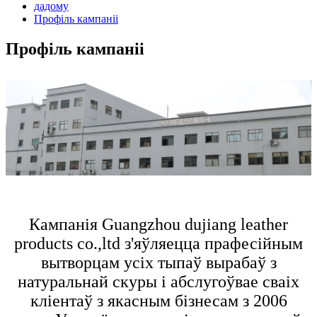
дадому
Профіль кампаніі
Профіль кампаніі
Кампанія Guangzhou dujiang leather
products co.,ltd з'яўляецца прафесійным
вытворцам усіх тыпаў вырабаў з
натуральнай скуры і абслугоўвае сваіх
кліентаў з якасным бізнесам з 2006