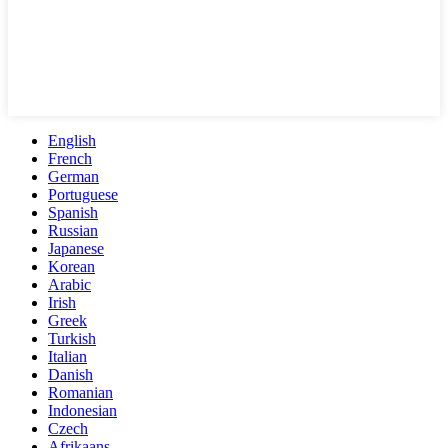
English
French
German
Portuguese
Spanish
Russian
Japanese
Korean
Arabic
Irish
Greek
Turkish
Italian
Danish
Romanian
Indonesian
Czech
Afrikaans