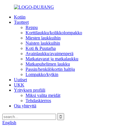
Kotiin
Tuotteet
Reppu
Korttilaukku/kolikkolompakko
Miesten laukkuihin
Naisten laukkuihin
Koti & Puutarha
Avainlaukku/avaimenperä
Matkatavarat ja matkalaukku
Matkapuhelimen laukku
Passin/henkilökortin haltija
Lompakko/kytkin
Uutiset
UKK
Yrityksen profiili
Miksi valita meidät
Tehdaskierros
Ota yhteyttä
English