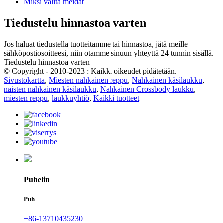
Miksi valita meidät
Tiedustelu hinnastoa varten
Jos haluat tiedustella tuotteitamme tai hinnastoa, jätä meille
sähköpostiosoitteesi, niin otamme sinuun yhteyttä 24 tunnin sisällä.
Tiedustelu hinnastoa varten
© Copyright - 2010-2023 : Kaikki oikeudet pidätetään.
Sivustokartta
,
Miesten nahkainen reppu
,
Nahkainen käsilaukku
,
naisten nahkainen käsilaukku
,
Nahkainen Crossbody laukku
,
miesten reppu
,
laukkuyhtiö
,
Kaikki tuotteet
Puhelin
Puh
+86-13710435230