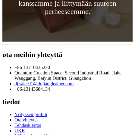
kanssamme ja liittymään suureen
perheeseemme.
ota meihin yhteyttä
+86-13710435230
Quantum Creation Space, Second Industrial Road, Jiahe
Wanggang, Baiyun District, Guangzhou
dj.sales01@dujiangleather.com
+86-13143684134
tiedot
Yrityksen profiili
Ota yhteyttä
Tehdaskierros
UKK