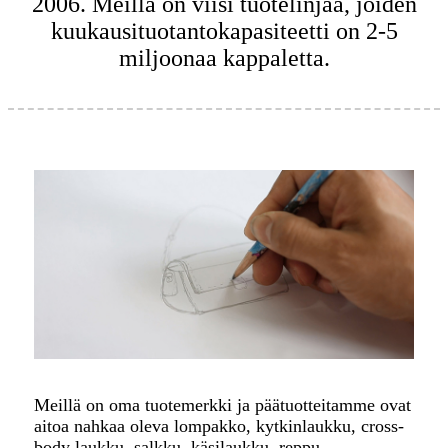
2006. Meillä on viisi tuotelinjaa, joiden
kuukausituotantokapasiteetti on 2-5
miljoonaa kappaletta.
Meillä on oma tuotemerkki ja päätuotteitamme ovat
aitoa nahkaa oleva lompakko, kytkinlaukku, cross-
body laukku, salkku, käsilaukku, reppu,