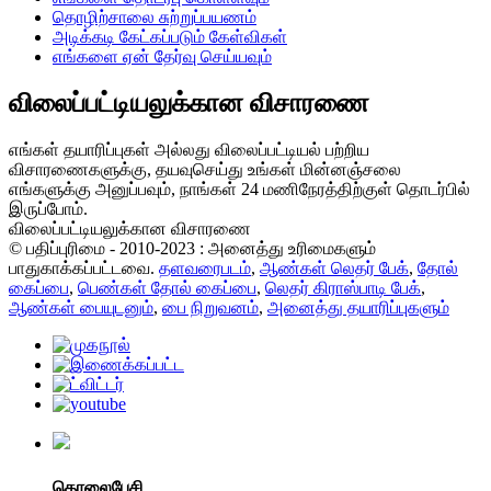
தொழிற்சாலை சுற்றுப்பயணம்
அடிக்கடி கேட்கப்படும் கேள்விகள்
எங்களை ஏன் தேர்வு செய்யவும்
விலைப்பட்டியலுக்கான விசாரணை
எங்கள் தயாரிப்புகள் அல்லது விலைப்பட்டியல் பற்றிய
விசாரணைகளுக்கு, தயவுசெய்து உங்கள் மின்னஞ்சலை
எங்களுக்கு அனுப்பவும், நாங்கள் 24 மணிநேரத்திற்குள் தொடர்பில்
இருப்போம்.
விலைப்பட்டியலுக்கான விசாரணை
© பதிப்புரிமை - 2010-2023 : அனைத்து உரிமைகளும்
பாதுகாக்கப்பட்டவை.
தளவரைபடம்
,
ஆண்கள் லெதர் பேக்
,
தோல்
கைப்பை
,
பெண்கள் தோல் கைப்பை
,
லெதர் கிராஸ்பாடி பேக்
,
ஆண்கள் பையுடனும்
,
பை நிறுவனம்
,
அனைத்து தயாரிப்புகளும்
தொலைபேசி