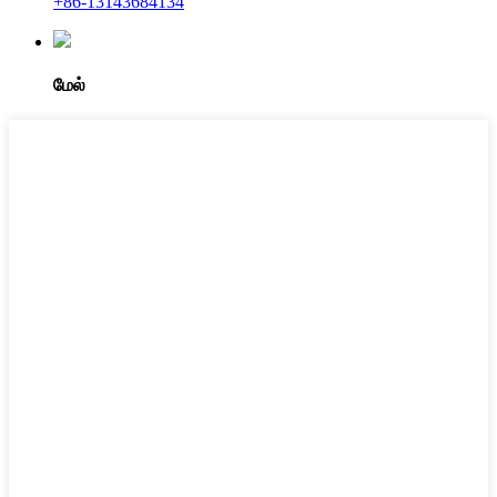
+86-13143684134
மேல்