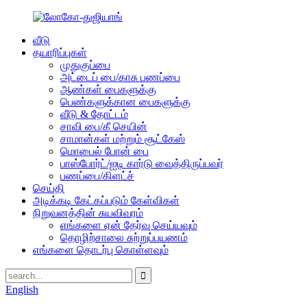
வீடு
தயாரிப்புகள்
முதுகுப்பை
அட்டைப் பை/காசு பணப்பை
ஆண்கள் பைகளுக்கு
பெண்களுக்கான பைகளுக்கு
வீடு & தோட்டம்
சாவி பை/கீ செயின்
சாமான்கள் மற்றும் சூட்கேஸ்
மொபைல் போன் பை
பாஸ்போர்ட்/ஐடி கார்டு வைத்திருப்பவர்
பணப்பை/கிளட்ச்
செய்தி
அடிக்கடி கேட்கப்படும் கேள்விகள்
நிறுவனத்தின் சுயவிவரம்
எங்களை ஏன் தேர்வு செய்யவும்
தொழிற்சாலை சுற்றுப்பயணம்
எங்களை தொடர்பு கொள்ளவும்
English