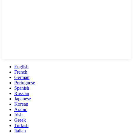
English
French
German
Portuguese
Spanish
Russian
Japanese
Korean
Arabic
Irish
Greek
Turkish
Italian