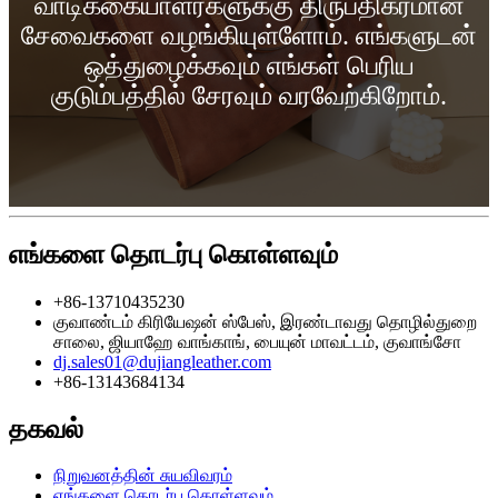
வாடிக்கையாளர்களுக்கு திருப்திகரமான
சேவைகளை வழங்கியுள்ளோம். எங்களுடன்
ஒத்துழைக்கவும் எங்கள் பெரிய
குடும்பத்தில் சேரவும் வரவேற்கிறோம்.
எங்களை தொடர்பு கொள்ளவும்
+86-13710435230
குவாண்டம் கிரியேஷன் ஸ்பேஸ், இரண்டாவது தொழில்துறை
சாலை, ஜியாஹே வாங்காங், பையுன் மாவட்டம், குவாங்சோ
dj.sales01@dujiangleather.com
+86-13143684134
தகவல்
நிறுவனத்தின் சுயவிவரம்
எங்களை தொடர்பு கொள்ளவும்